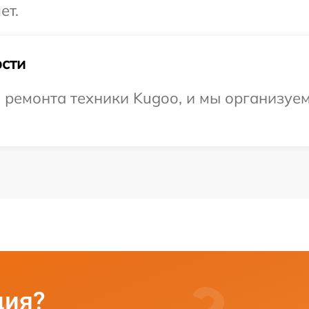
ет.
сти
емонта техники Kugoo, и мы организуем 
ция?