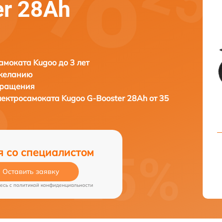
er 28Ah
амоката Kugoo до 3 лет
 желанию
бращения
лектросамоката
Kugoo G-Booster 28Ah от 35
я со специалистом
Оставить заявку
есь c
политикой конфиденциальности