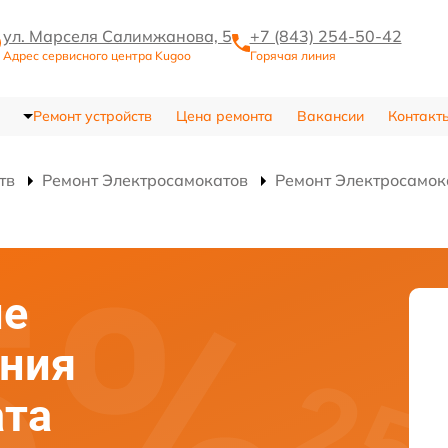
ул. Марселя Салимжанова, 5
+7 (843) 254-50-42
Адрес сервисного центра Kugoo
Горячая линия
Ремонт устройств
Цена ремонта
Вакансии
Контакт
тв
Ремонт Электросамокатов
Ремонт Электросамок
ие
ания
ата