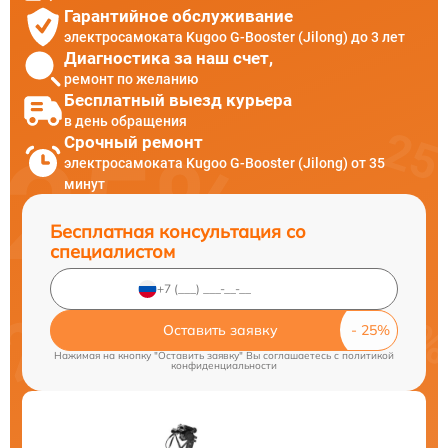
Гарантийное обслуживание
электросамоката Kugoo G-Booster (Jilong) до 3 лет
Диагностика за наш счет,
ремонт по желанию
Бесплатный выезд курьера
в день обращения
Срочный ремонт
электросамоката Kugoo G-Booster (Jilong) от 35
минут
Бесплатная консультация со
специалистом
Оставить заявку
Нажимая на кнопку "Оставить заявку" Вы соглашаетесь c
политикой
конфиденциальности