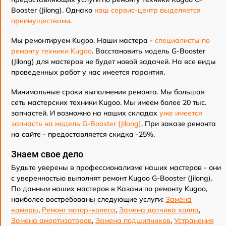
Booster (Jilong). Однако
наш сервис-центр выделяется
преимуществами
.
Мы ремонтируем Kugoo. Наши мастера -
специалисты по
ремонту техники Kugoo
. Восстановить модель G-Booster
(Jilong) для мастеров не будет новой задачей. На все виды
проведенных работ у нас имеется гарантия.
Минимальные сроки выполнения ремонта. Мы большая
сеть мастерских техники Kugoo. Мы имеем более 20 тыс.
запчастей. И возможно на наших складах
уже имеется
запчасть на модель G-Booster (Jilong)
. При заказе ремонта
на сайте - предоставляется скидка -25%.
Знаем свое дело
Будьте уверены в профессионализме наших мастеров - они
с уверенностью выполнят ремонт Kugoo G-Booster (Jilong).
По данным наших мастеров в Казани по ремонту Kugoo,
наиболее востребованы следующие услуги:
Замена
камеры
,
Ремонт мотор-колеса
,
Замена датчика холла
,
Замена амортизаторов
,
Замена подшипников
,
Устранения