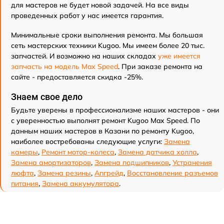
для мастеров не будет новой задачей. На все виды
проведенных работ у нас имеется гарантия.
Минимальные сроки выполнения ремонта. Мы большая
сеть мастерских техники Kugoo. Мы имеем более 20 тыс.
запчастей. И возможно на наших складах
уже имеется
запчасть на модель Max Speed
. При заказе ремонта на
сайте - предоставляется скидка -25%.
Знаем свое дело
Будьте уверены в профессионализме наших мастеров - они
с уверенностью выполнят ремонт Kugoo Max Speed. По
данным наших мастеров в Казани по ремонту Kugoo,
наиболее востребованы следующие услуги:
Замена
камеры
,
Ремонт мотор-колеса
,
Замена датчика холла
,
Замена амортизаторов
,
Замена подшипников
,
Устранения
люфта
,
Замена резины
,
Апгрейд
,
Восстановление разъемов
питания
,
Замена аккумулятора
.