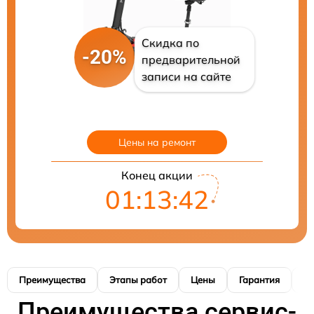
Скидка по
-20%
предварительной
записи на сайте
Цены на ремонт
Конец акции
01:13:41
Преимущества
Этапы работ
Цены
Гарантия
М
Преимущества сервис-