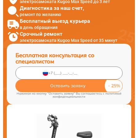
электросамоката Kugoo Max Speed до 3 лет
Диагностика за наш счет,
ремонт по желанию
Бесплатный выезд курьера
в день обращения
Срочный ремонт
электросамоката Kugoo Max Speed от 35 минут
Бесплатная консультация со
специалистом
Оставить заявку
Нажимая на кнопку "Оставить заявку" Вы соглашаетесь c
политикой
конфиденциальности